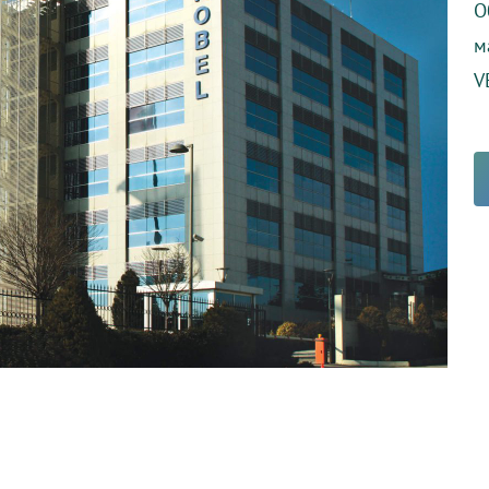
О
м
V