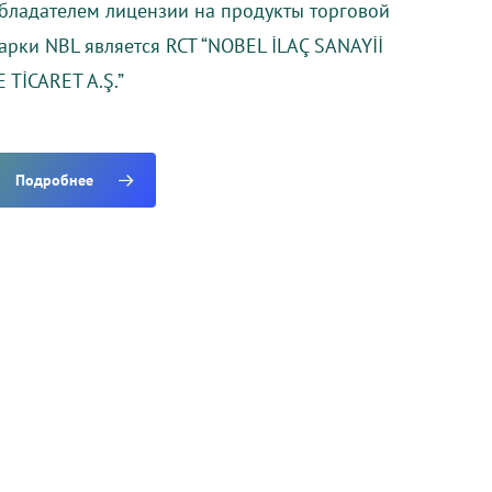
бладателем лицензии на продукты торговой
арки NBL является RCT “NOBEL İLAÇ SANAYİİ
E TİCARET A.Ş.”
Подробнее