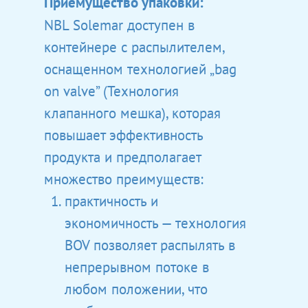
Приемущество упаковки:
NBL Solemar доступен в
Продукты
контейнере с распылителем,
Преимущества
NBL Probiotic
оснащенном технологией „bag
NBL Probiotic Gold
Здоровый Образ Жизн
NBL Formula
NBL Probiotic
on valve” (Технология
клапанного мешка), которая
NBL Probiotic ATP
NBL Immuno Formul
О Нас
NBL Glucosamine & Chon
NBL Glucosamine & Chon
Актуальность Пробиоти
повышает эффективность
Наши Дни
NBL Focus Formula
Где Купить
NBL Glucosamine & Chon
продукта и предполагает
NBL Glucosamine &
NBL Fish Oil Jr.
MSM
NBL Osteo Formula
Контакты
множество преимуществ:
Chondroitin
NBL Solemar
QR Коды
практичность и
NBL Pregna Formula
NBL Glucosamine &
экономичность — технология
NBL Solemar
Chondroitin MSM
BOV позволяет распылять в
NBL Solemar Baby
непрерывном потоке в
NBL Glucosamine &
любом положении, что
Chondroitin ULTRA