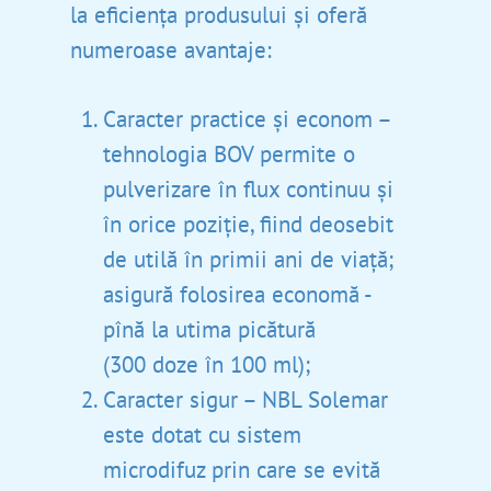
la eficiența produsului și oferă
NBL Probiotic Gold
Modul Sănătos De Viață
NBL Formula
NBL Probiotic
numeroase avantaje:
NBL Probiotic ATP
NBL Immuno Formul
Despre Noi
NBL Glucosamine & Chon
NBL Glucosamine & Chon
NBL Focus Formula
Unde Pot Găsi
NBL Glucosamine & Chon
Caracter practice și econom –
NBL Glucosamine &
NBL Fish Oil Jr.
MSM
tehnologia BOV permite o
NBL Osteo Formula
Contacte
Chondroitin
pulverizare în flux continuu și
NBL Solemar
Coduri QR
NBL Pregna Formula
în orice poziție, fiind deosebit
NBL Glucosamine &
NBL Solemar
de utilă în primii ani de viață;
Chondroitin MSM
NBL Solemar Baby
asigură folosirea economă -
NBL Glucosamine &
pînă la utima picătură
Chondroitin ULTRA
(300 doze în 100 ml);
Caracter sigur – NBL Solemar
este dotat cu sistem
microdifuz prin care se evită