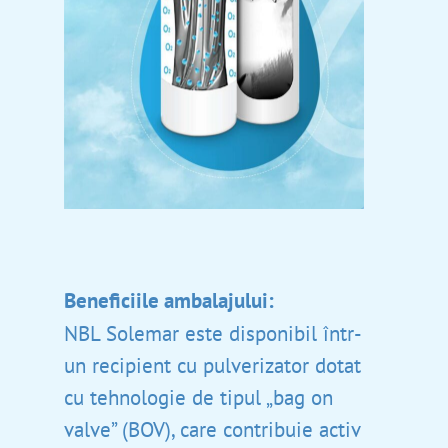
Ro
Ру
En
Beneficiile ambalajului:
Principala
NBL Solemar este disponibil într-
un recipient cu pulverizator dotat
Produse
cu tehnologie de tipul „bag on
Avantajele
NBL Probiotic
valve” (BOV), care contribuie activ