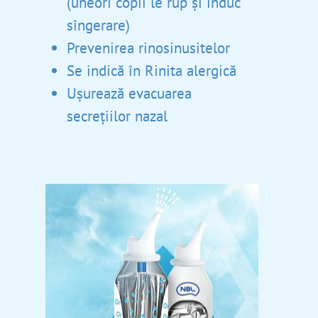
(uneori copii le rup și induc
sîngerare)
Prevenirea rinosinusitelor
Se indică în Rinita alergică
Ușurează evacuarea
secrețiilor nazal