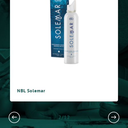
Chondroitin ULTRA
NBL Solemar
2/12