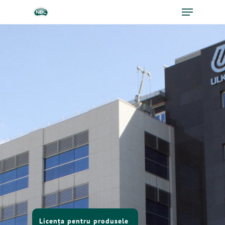
Ro
Ру
En
Principala
Licența pentru produsele
Produse