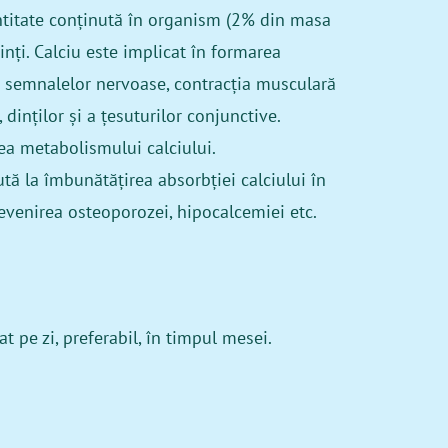
ntitate conținută în organism (2% din masa
inți. Calciu este implicat în formarea
a semnalelor nervoase, contracția musculară
 dinților și a țesuturilor conjunctive.
ea metabolismului calciului.
tă la îmbunătățirea absorbției calciului în
evenirea osteoporozei, hipocalcemiei etc.
 pe zi, preferabil, în timpul mesei.