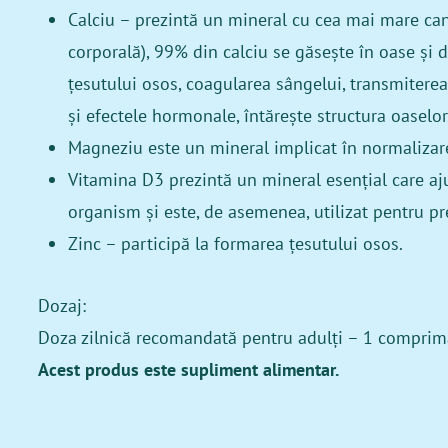
Calciu – prezintă un mineral cu cea mai mare ca
corporală), 99% din calciu se găsește în oase și d
țesutului osos, coagularea sângelui, transmitere
și efectele hormonale, întărește structura oaselor,
Magneziu este un mineral implicat în normalizar
Vitamina D3 prezintă un mineral esențial care aju
organism și este, de asemenea, utilizat pentru pr
Zinc – participă la formarea țesutului osos.
Dozaj:
Doza zilnică recomandată pentru adulţi – 1 comprimat
Acest produs este supliment alimentar.