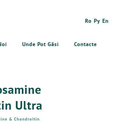
Ro
Ру
En
Noi
Unde Pot Găsi
Contacte
osamine
in Ultra
ine & Chondroitin