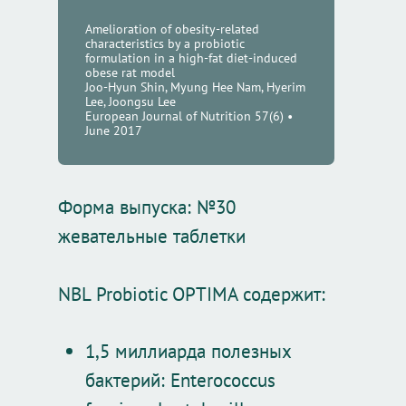
Amelioration of obesity-related
Преимущества
NBL Probiotic
characteristics by a probiotic
formulation in a high-fat diet-induced
NBL Probiotic Gold
Здоровый Образ Жизн
NBL Formula
NBL Probiotic
obese rat model
Joo-Hyun Shin, Myung Hee Nam, Hyerim
Lee, Joongsu Lee
NBL Probiotic ATP
NBL Immuno Formul
О Нас
NBL Glucosamine & Chon
NBL Glucosamine & Chon
Актуальность Пробиоти
European Journal of Nutrition 57(6) •
June 2017
Наши Дни
NBL Focus Formula
Где Купить
NBL Glucosamine & Chon
NBL Glucosamine &
NBL Fish Oil Jr.
MSM
NBL Osteo Formula
Контакты
Форма выпуска: №30
Chondroitin
NBL Solemar
QR Коды
NBL Pregna Formula
жевательные таблетки
NBL Glucosamine &
NBL Solemar
Chondroitin MSM
NBL Probiotic OPTIMA содержит:
NBL Solemar Baby
NBL Glucosamine &
Chondroitin ULTRA
1,5 миллиарда полезных
бактерий: Enterococcus