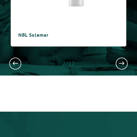
NBL Fish Oil Jr.
3/12