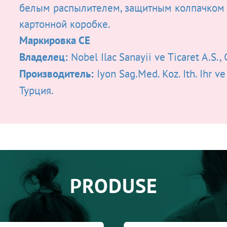
белым распылителем, защитным колпачком 
картонной коробке.
Маркировка CE
Владелец:
Nobel Ilac Sanayii ve Ticaret A.S.,
Производитель:
Iyon Sag.Med. Koz. Ith. Ihr ve 
Турция.
PRODUSE