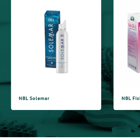
NBL Fish Oil Jr.
NBL P