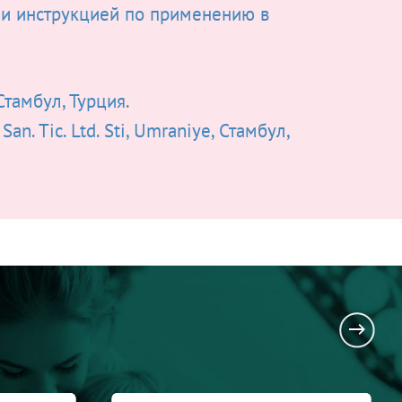
и инструкцией по применению в
 Стамбул, Турция.
San. Tic. Ltd. Sti, Umraniye, Стамбул,