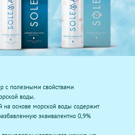
ор с полезными свойствами
орской воды.
й на основе морской воды содержит
разбавленную эквивалентно 0,9%
 технологии клапанного мешка, не