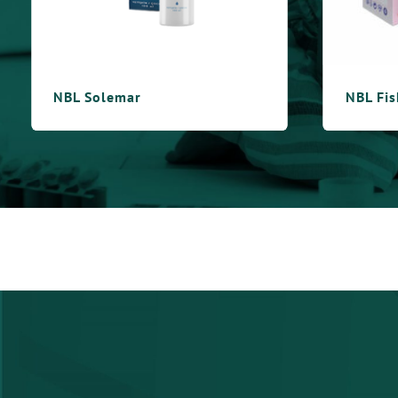
NBL Fish Oil Jr.
NBL 