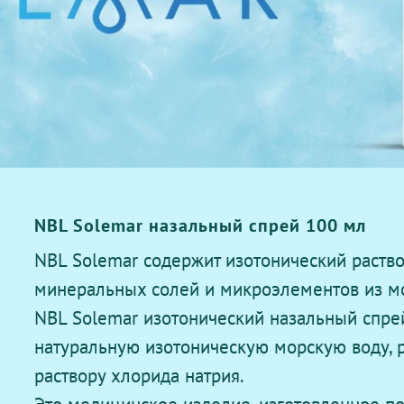
NBL Solemar назальный спрей 100 мл
NBL Solemar содержит изотонический раств
минеральных солей и микроэлементов из м
NBL Solemar изотонический назальный спре
натуральную изотоническую морскую воду, 
раствору хлорида натрия.
Это медицинское изделие, изготовленное по